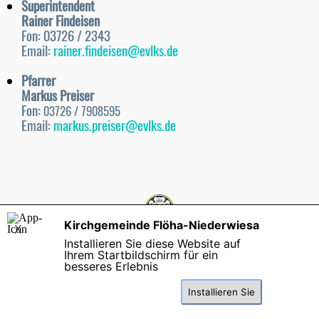
Superintendent
Rainer Findeisen
Fon: 03726 / 2343
Email:
rainer.findeisen@evlks.de
Pfarrer
Markus Preiser
Fon:
03726 / 7908595
Email:
markus.preiser@evlks.de
Kirchgemeinde Flöha-Niederwiesa
Kirchgemeinde Flöha-Niederwiesa
X
Dresdner Straße 4 | 09557 Flöha
Installieren Sie diese Website auf
Fon
: 03726-
7929027
Ihrem Startbildschirm für ein
besseres Erlebnis
Kontaktformular
|
Impressum |
Datenschutzerklärung
|
Spenden
Installieren Sie
Zurück zum Seiteninhalt