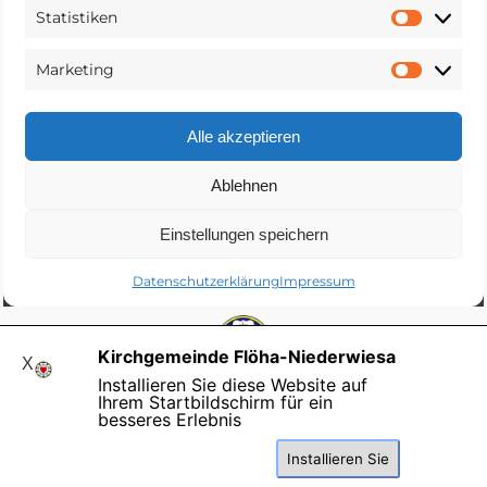
Kirchgemeinde Flöha-Niederwiesa
X
Kirchgemeinde Flöha-Niederwiesa
Installieren Sie diese Website auf
Dresdner Straße 4 | 09557 Flöha
Ihrem Startbildschirm für ein
Fon
: 03726-
7929027
besseres Erlebnis
Kontaktformular
|
Impressum |
Installieren Sie
Datenschutzerklärung
|
Spenden
Zurück zum Seiteninhalt